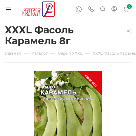
0
ХХХL Фасоль
Карамель 8г
—
—
—
Главная
Каталог
Серия XXXL
ХХХL Фасоль Караме