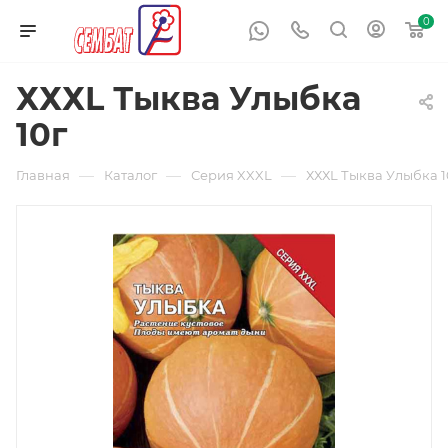
0
ХХХL Тыква Улыбка
10г
—
—
—
Главная
Каталог
Серия XXXL
ХХХL Тыква Улыбка 1