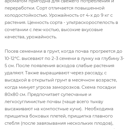
ароматом пригодна для свежего потребления и
переработки. Сорт отличается повышенной
холодостойкостью. Урожайность от 4-х до 9 кг с
растения. Ценность сорта - ультраскороспелость в
сочетании с леж-костью, высокие вкусовые
качества, урожайность.
Посев семенами в грунт, когда почва прогреется до
10-12°С. высевают по 2-3 семени в лунку на глубину 3-
5 см. После появления всходов слабые растения
удаляют. Также выращивают через рассаду, с
высадкой в открытый грунт в месячном возрасте,
когда минует угроза заморозков. Схема посадки
80x80 см. Предпочитает супесчаные и
легкосуглинистые почвы (чаще всего тыкву
высаживают на компостные кучи). Необходима
прищипка боковых плетей, прищипка главного
стебля (после завязывания нескольких плодов),