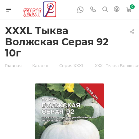
0
ХХХL Тыква
Волжская Серая 92
10г
—
—
—
Главная
Каталог
Серия XXXL
ХХХL Тыква Волжская