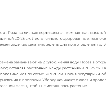
рт. Розетка листьев вертикальная, компактная, высотой
, длиной 20-25 см. Листья сильногофрированные, темно-
ежем виде как салатную зелень, для приготовления голу
емена замачивают на 2 суток, меняя воду. Посев в откры
ют, оставляя расстояние между растениями 20-25 см. На р
 половине мая по схеме 30 x 20 см. Полив регулярный, о
рыхления и прополки. Уборку начинают с июля и продо
зеленой массы, чтобы не истощилось растение.