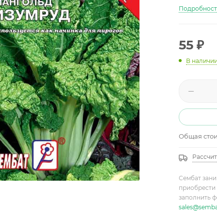
Подробнос
55
₽
В наличи
Общая сто
Рассчит
Сембат зани
приобрести 
заполнить ф
sales@semba