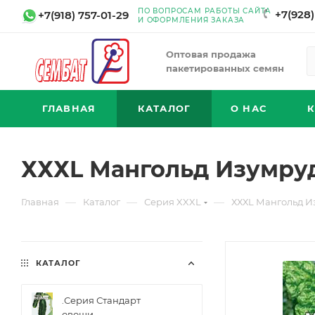
ПО ВОПРОСАМ РАБОТЫ САЙТА
+7(928)
+7(918) 757-01-29
И ОФОРМЛЕНИЯ ЗАКАЗА
Оптовая продажа
пакетированных семян
ГЛАВНАЯ
КАТАЛОГ
О НАС
ХХХL Мангольд Изумруд
—
—
—
Главная
Каталог
Серия XXXL
ХХХL Мангольд И
КАТАЛОГ
.Серия Стандарт
овощи