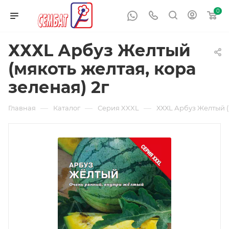
0
ХХХL Арбуз Желтый
(мякоть желтая, кора
зеленая) 2г
—
—
—
Главная
Каталог
Серия XXXL
ХХХL Арбуз Желтый (