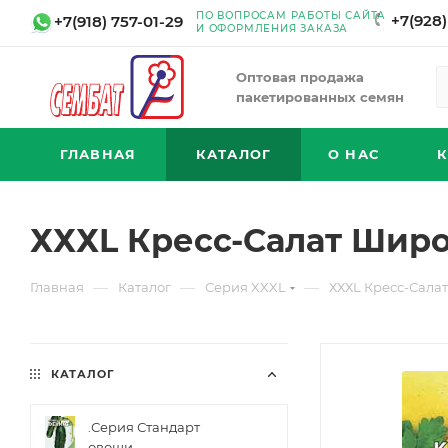
ПО ВОПРОСАМ РАБОТЫ САЙТА
+7(928)
+7(918) 757-01-29
И ОФОРМЛЕНИЯ ЗАКАЗА
Оптовая продажа
пакетированных семян
ГЛАВНАЯ
КАТАЛОГ
О НАС
ХХХL Кресс-Салат Шир
—
—
—
Главная
Каталог
Серия XXXL
ХХХL Кресс-Сала
КАТАЛОГ
.Серия Стандарт
овощи