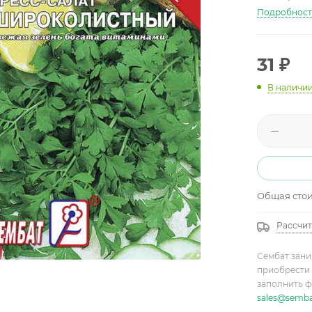
Подробнос
31
₽
В наличи
Общая сто
Рассчит
Сембат зани
приобрести 
заполнить ф
sales@semba