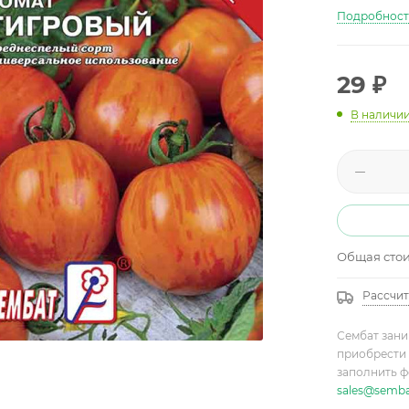
Подробнос
29
₽
В наличи
Общая сто
Рассчит
Сембат зани
приобрести 
заполнить ф
sales@semba