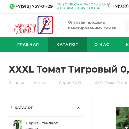
ПО ВОПРОСАМ РАБОТЫ САЙТА
+7(928)
+7(918) 757-01-29
И ОФОРМЛЕНИЯ ЗАКАЗА
Оптовая продажа
пакетированных семян
ГЛАВНАЯ
КАТАЛОГ
О НАС
ХХХL Томат Тигровый 0,
—
—
—
Главная
Каталог
Серия XXXL
ХХХL Томат Тигро
КАТАЛОГ
.Серия Стандарт
овощи