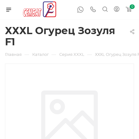
0
ХХХL Огурец Зозуля
F1
—
—
—
Главная
Каталог
Серия XXXL
ХХХL Огурец Зозуля 