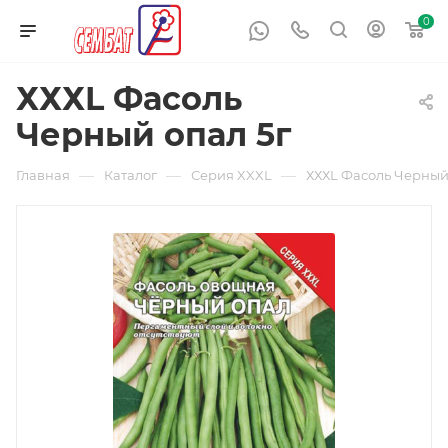
0
ХХХL Фасоль
Черный опал 5г
—
—
—
Главная
Каталог
Серия XXXL
ХХХL Фасоль Черный