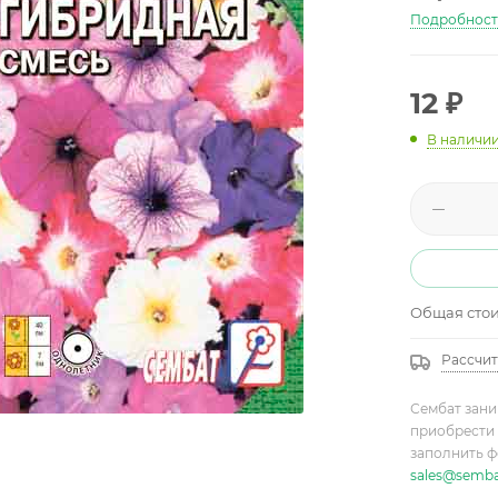
Подробнос
12
₽
В наличи
Общая сто
Рассчит
Сембат зани
приобрести 
заполнить ф
sales@semba