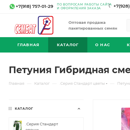
ПО ВОПРОСАМ РАБОТЫ САЙТА
+7(928)
+7(918) 757-01-29
И ОФОРМЛЕНИЯ ЗАКАЗА
Оптовая продажа
пакетированных семян
ГЛАВНАЯ
КАТАЛОГ
О НАС
Петуния Гибридная сме
—
—
—
Главная
Каталог
.Серия Стандарт цветы
Петун
КАТАЛОГ
.Серия Стандарт
овощи