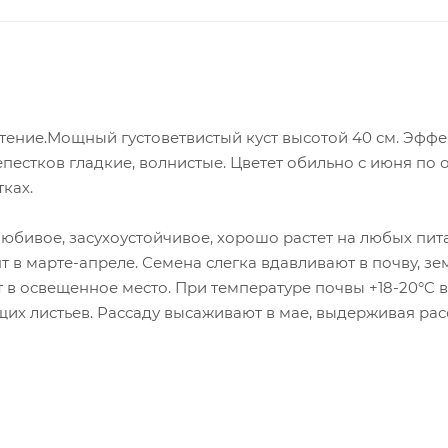
тение.Мощный густоветвистый куст высотой 40 см. Эф
епестков гладкие, волнистые. Цветет обильно с июня по о
ках.
любивое, засухоустойчивое, хорошо растет на любых пи
т в марте-апреле. Семена слегка вдавливают в почву, 
т в освещенное место. При температуре почвы +18-20°C 
щих листьев. Рассаду высаживают в мае, выдерживая рас