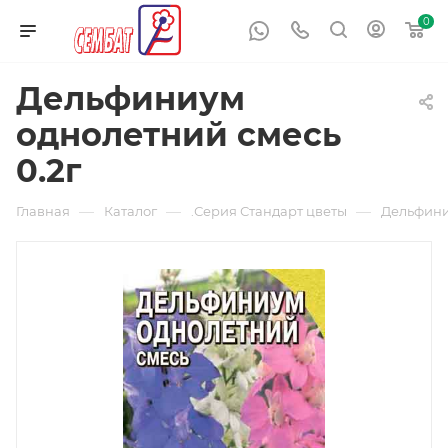
0
Дельфиниум
однолетний смесь
0.2г
—
—
—
Главная
Каталог
.Серия Стандарт цветы
Дельфини