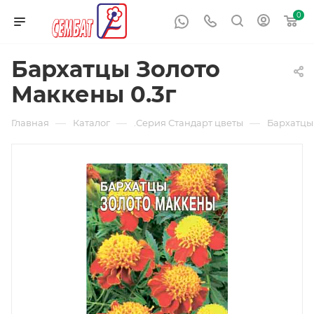
0
Бархатцы Золото
Маккены 0.3г
—
—
—
Главная
Каталог
.Серия Стандарт цветы
Бархатцы