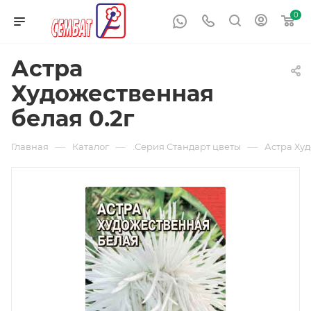
0
Астра
Художественная
белая 0.2г
—
—
—
Главная
Каталог
.Серия Стандарт цветы
Астра Худ