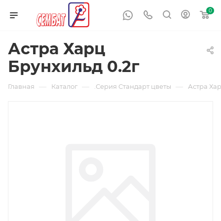
0
Астра Харц
Брунхильд 0.2г
—
—
—
Главная
Каталог
.Серия Стандарт цветы
Астра Хар