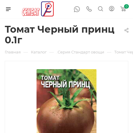
0
Томат Черный принц
0.1г
—
—
—
Главная
Каталог
.Серия Стандарт овощи
Томат Че