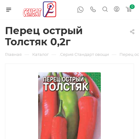
0
Перец острый
Толстяк 0,2г
—
—
—
Главная
Каталог
.Серия Стандарт овощи
Перец ос