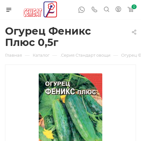
0
Огурец Феникс
Плюс 0,5г
—
—
—
Главная
Каталог
.Серия Стандарт овощи
Огурец Ф