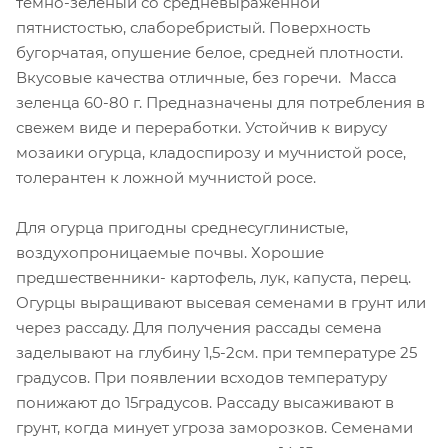
темно-зеленый со средневыраженной
пятнистостью, слаборебристый. Поверхность
бугорчатая, опушение белое, средней плотности.
Вкусовые качества отличные, без горечи. Масса
зеленца 60-80 г. Предназначены для потребления в
свежем виде и переработки. Устойчив к вирусу
мозаики огурца, кладоспирозу и мучнистой росе,
толерантен к ложной мучнистой росе.
Для огурца пригодны среднесуглинистые,
воздухопроницаемые почвы. Хорошие
предшественники- картофель, лук, капуста, перец.
Огурцы выращивают высевая семенами в грунт или
через рассаду. Для получения рассады семена
заделывают на глубину 1,5-2см. при температуре 25
градусов. При появлении всходов температуру
понижают до 15градусов. Рассаду высаживают в
грунт, когда минует угроза заморозков. Семенами