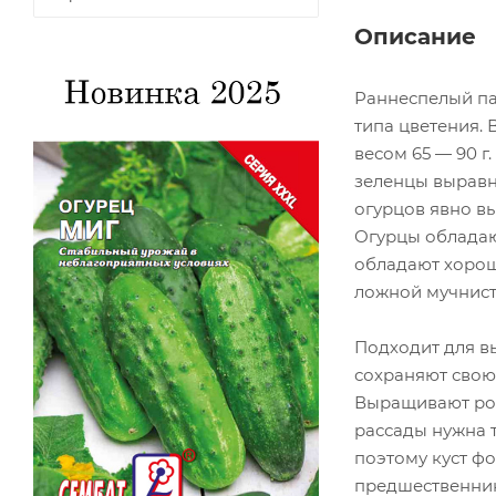
Описание
Раннеспелый па
типа цветения. 
весом 65 — 90 г
зеленцы выравне
огурцов явно в
Огурцы обладают
обладают хороше
ложной мучнист
Подходит для вы
сохраняют свою 
Выращивают рос
рассады нужна т
поэтому куст ф
предшественник