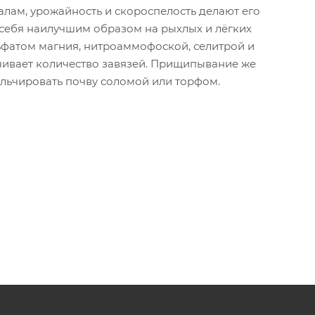
алам, урожайность и скороспелость делают его
 себя наилучшим образом на рыхлых и лёгких
ьфатом магния, нитроаммофоской, селитрой и
чивает количество завязей. Прищипывание же
льчировать почву соломой или торфом.