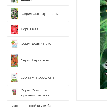
.Серия Стандарт цветы
Серия XXXL
Серия Белый пакет
Серия Европакет
серия Микрозелень
Серия Семена в
крупной фасовке
Картонная стойка Сембат