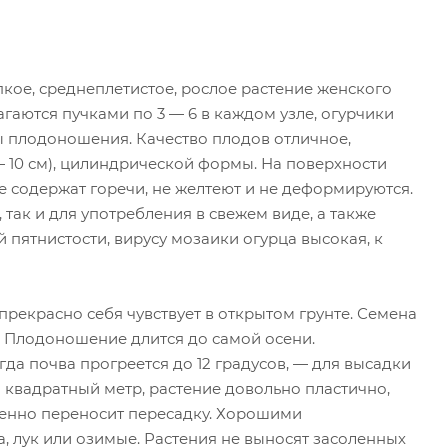
кое, среднеплетистое, рослое растение женского
гаются пучками по 3 — 6 в каждом узле, огурчики
ды плодоношения. Качество плодов отличное,
— 10 см), цилиндрической формы. На поверхности
 содержат горечи, не желтеют и не деформируются.
так и для употребления в свежем виде, а также
 пятнистости, вирусу мозаики огурца высокая, к
прекрасно себя чувствует в открытом грунте. Семена
я. Плодоношение длится до самой осени.
а почва прогреется до 12 градусов, — для высадки
а квадратный метр, растение довольно пластично,
енно переносит пересадку. Хорошими
, лук или озимые. Растения не выносят засоленных