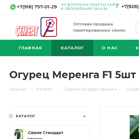
ПО ВОПРОСАМ РАБОТЫ САЙТА
+7(928)
+7(918) 757-01-29
И ОФОРМЛЕНИЯ ЗАКАЗА
Оптовая продажа
пакетированных семян
ГЛАВНАЯ
КАТАЛОГ
О НАС
Огурец Меренга F1 5шт
—
—
—
Главная
Каталог
.Серия Стандарт овощи
Огуре
КАТАЛОГ
.Серия Стандарт
овощи