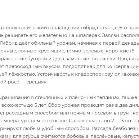
ртенокарпический голландский гибрид огурца. Это креп
Выращивать его желательно на шпалерах. Завязи распола
. Гибрид даёт обильный урожай, начиная с первой дека
нные, сочные, хрустящие, тёмно-зелёные, короткие (8 
ыраженные бугорки и едва заметные пятнышки. Плоды не
 превосходным вкусом, подходят как для консервации, 
й лёжкостью. Устойчивость к кладоспориозу, оливковой
ой росе — средняя.
ращивания в стеклянных и плёночных теплицах, так же 
всхожесть до 5 лет. Сбор урожая проводят раз в два дн
т рассадным способом или прямым посевом в грунт, когд
емпература немного выше. Сажают кусты по 2 — 3 шт. н
ормируют любым удобным способом. Рассада безболезн
ами для огурца считаются бобовые, паслёновые, капуста