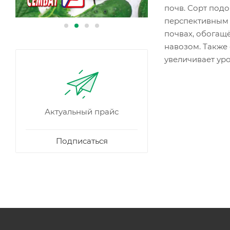
почв. Сорт подо
перспективным 
почвах, обогащ
навозом. Также
увеличивает ур
Актуальный прайс
Подписаться