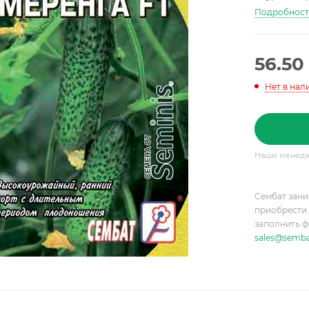
Подробнос
56.50
Нет в нал
Наши менедже
Сембат зани
приобрести 
заполнить ф
sales@semba