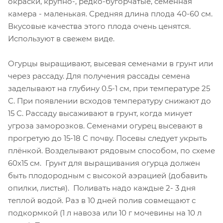
окраски, крупно-, редко-бугорчатые, семенная
камера - маленькая. Средняя длина плода 40-60 см.
Вкусовые качества этого плода очень ценятся.
Используют в свежем виде.
Огурцы выращивают, высевая семенами в грунт или
через рассаду. Для получения рассады семена
заделывают на глубину 0.5-1 см, при температуре 25
С. При появлении всходов температуру снижают до
15 С. Рассаду высаживают в грунт, когда минует
угроза заморозков. Семенами огурец высевают в
прогретую до 15-18 С почву. Посевы следует укрыть
плёнкой. Возделывают рядовым способом, по схеме
60х15 см. Грунт для выращивания огурца должен
быть плодородным с высокой аэрацией (добавить
опилки, листья). Поливать надо каждые 2- 3 дня
теплой водой. Раз в 10 дней полив совмещают с
подкормкой (1 л навоза или 10 г мочевины на 10 л