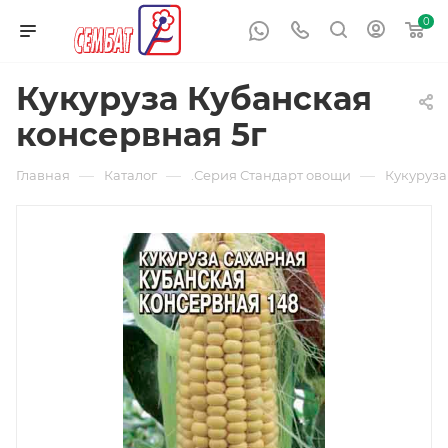
0
Кукуруза Кубанская
консервная 5г
—
—
—
Главная
Каталог
.Серия Стандарт овощи
Кукуруза