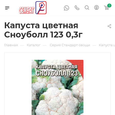
0
Капуста цветная
Сноуболл 123 0,3г
—
—
—
Главная
Каталог
.Серия Стандарт овощи
Капуста 