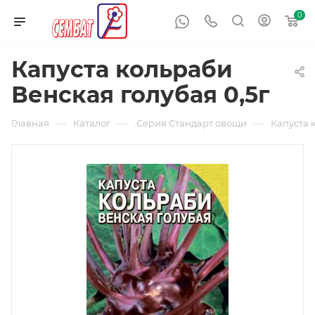
0
Капуста кольраби
Венская голубая 0,5г
—
—
—
Главная
Каталог
.Серия Стандарт овощи
Капуста 