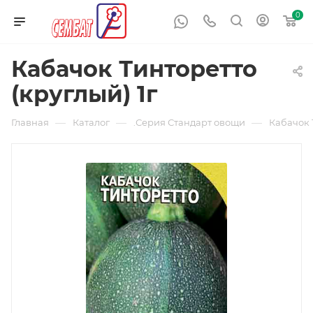
0
Кабачок Тинторетто
(круглый) 1г
—
—
—
Главная
Каталог
.Серия Стандарт овощи
Кабачок 