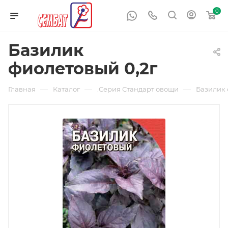
0
Базилик
фиолетовый 0,2г
—
—
—
Главная
Каталог
.Серия Стандарт овощи
Базилик 