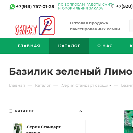
ПО ВОПРОСАМ РАБОТЫ САЙТА
+7(928)
+7(918) 757-01-29
И ОФОРМЛЕНИЯ ЗАКАЗА
Оптовая продажа
пакетированных семян
ГЛАВНАЯ
КАТАЛОГ
О НАС
Базилик зеленый Лимо
—
—
—
Главная
Каталог
.Серия Стандарт овощи
Базил
КАТАЛОГ
.Серия Стандарт
овощи