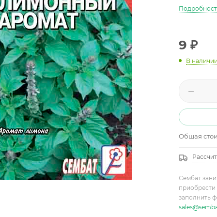
Подробнос
9
₽
В наличи
Общая сто
Рассчит
Сембат зани
приобрести 
заполнить ф
sales@semba