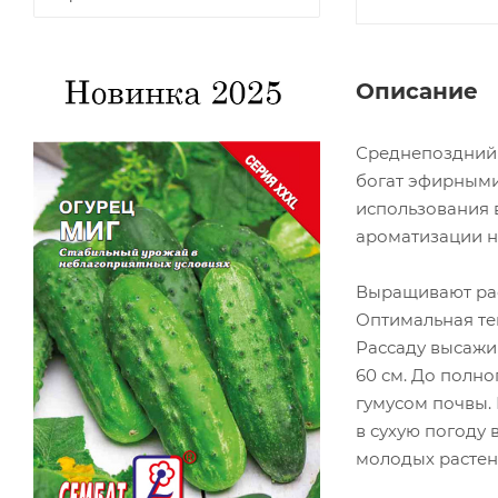
Описание
Среднепоздний с
богат эфирными
использования 
ароматизации на
Выращивают расс
Оптимальная тем
Рассаду высажив
60 см. До полн
гумусом почвы.
в сухую погоду 
молодых растен