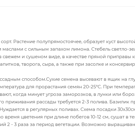
орт. Растение полупрямостоячее, образует куст высотой
 маслами с сильным запахом лимона. Стебель светло-зе
в свежем и сушеном виде, в качестве пряной приправы 
питков, творога, сыра, а также при засолке и консерви
адным способом.Сухие семена высевают в ящик на глуби
пература для прорастания семян 20-25°С. При температу
ают, когда минует угроза заморозков, в лунки или боро
ого приживания рассады требуется 2-3 полива. Базилик 
 Нуждается в регулярных поливах. Схема посадки 30х30с
во время цветения при длине побегов 10-12 см, сушат в т
ий 2 - 3 раза за период вегетации. Возможно выращиван