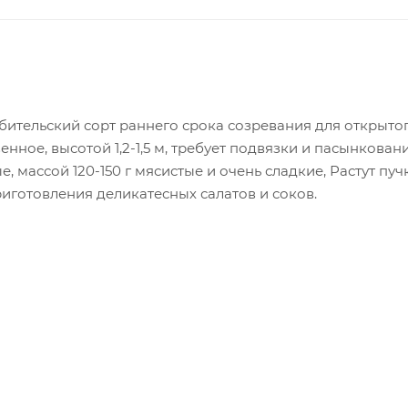
ительский сорт раннего срока созревания для открытог
нное, высотой 1,2-1,5 м, требует подвязки и пасынков
е, массой 120-150 г мясистые и очень сладкие, Растут п
иготовления деликатесных салатов и соков.