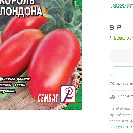
Подробнос
9
₽
В наличи
Общая сто
Рассчит
Сембат зани
приобрести 
заполнить ф
sales@semba