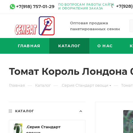
ПО ВОПРОСАМ РАБОТЫ САЙТА
+7(928)
+7(918) 757-01-29
И ОФОРМЛЕНИЯ ЗАКАЗА
Оптовая продажа
пакетированных семян
ГЛАВНАЯ
КАТАЛОГ
О НАС
Томат Король Лондона 
—
—
—
Главная
Каталог
.Серия Стандарт овощи
Томат
КАТАЛОГ
.Серия Стандарт
овощи