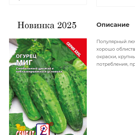
Описание
Популярный люб
хорошо облистве
окраски, крупны
потребления, пр