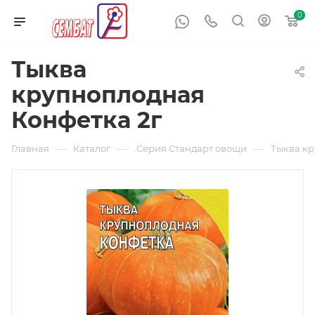
0
Тыква
крупноплодная
Конфетка 2г
—
—
—
Главная
Каталог
.Серия Стандарт овощи
Тыква кр