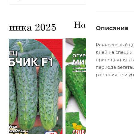
Описание
Раннеспелый де
дней на специи
приподнятая. Ли
периода вегетац
растения при убо