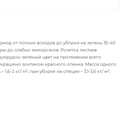
иод от полных всходов до уборки на зелень 35-40
ры до слабых заморозков. Розетка листьев
изумрудно-зелёный цвет на протяжении всего
и украшено зонтиком красного опенка. Масса одного
,6-2 кг/ м², при уборке на специи – 3,1-3,6 кг/ м².