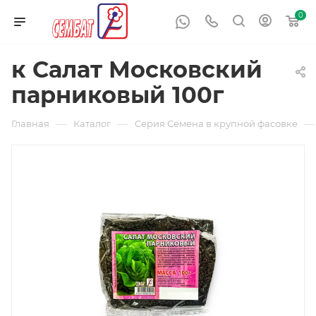
0
к Салат Московский
парниковый 100г
—
—
—
Главная
Каталог
Серия Семена в крупной фасовке