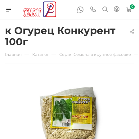
0
к Огурец Конкурент
100г
—
—
—
Главная
Каталог
Серия Семена в крупной фасовке