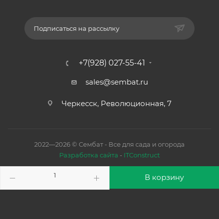
Подписаться на рассылку
+7(928) 027-55-41
sales@sembat.ru
Черкесск, Революционная, 7
2022—2026 © Сембат - Все для сада и огорода
Разработка сайта
-
ITConstruct
В корзину