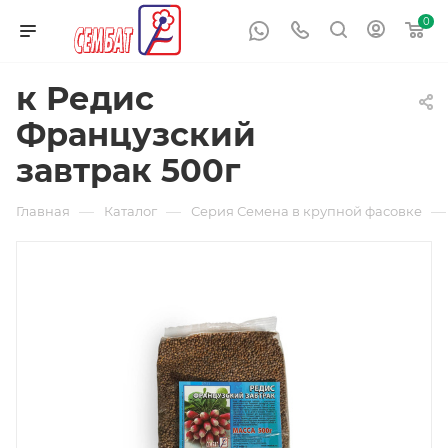
0
к Редис
Французский
завтрак 500г
—
—
—
Главная
Каталог
Серия Семена в крупной фасовке