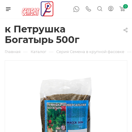
0
к Петрушка
Богатырь 500г
—
—
—
Главная
Каталог
Серия Семена в крупной фасовке