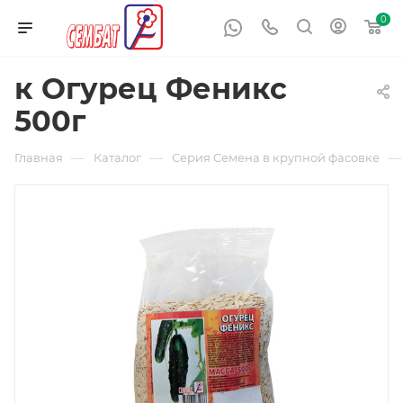
0
к Огурец Феникс
500г
—
—
—
Главная
Каталог
Серия Семена в крупной фасовке