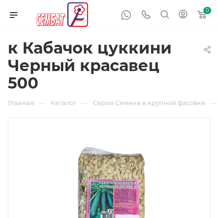
0
к Кабачок цуккини
Черный красавец
500
—
—
—
Главная
Каталог
Серия Семена в крупной фасовке