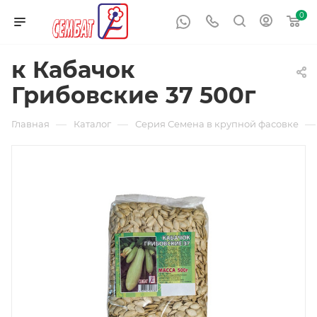
0
к Кабачок
Грибовские 37 500г
—
—
—
Главная
Каталог
Серия Семена в крупной фасовке