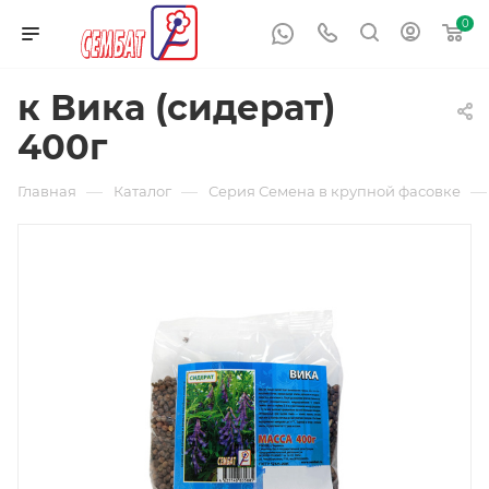
0
к Вика (сидерат)
400г
—
—
—
Главная
Каталог
Серия Семена в крупной фасовке