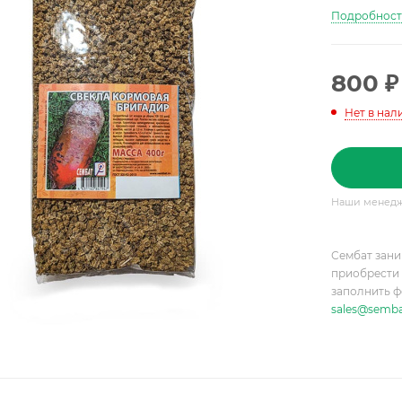
Подробнос
800
₽
Нет в нал
Наши менедже
Сембат зани
приобрести 
заполнить ф
sales@semba