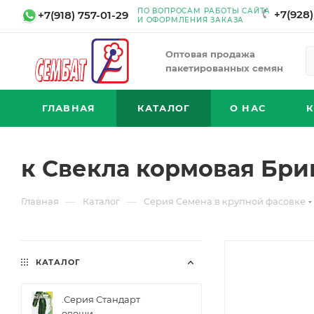
ПО ВОПРОСАМ РАБОТЫ САЙТА
+7(928)
+7(918) 757-01-29
И ОФОРМЛЕНИЯ ЗАКАЗА
Оптовая продажа
пакетированных семян
ГЛАВНАЯ
КАТАЛОГ
О НАС
к Свекла кормовая Бри
—
—
Главная
Каталог
Серия Семена в крупной фасовке
КАТАЛОГ
.Серия Стандарт
овощи