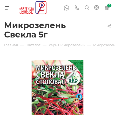
0
Микрозелень
Свекла 5г
—
—
—
Главная
Каталог
серия Микрозелень
Микрозелень