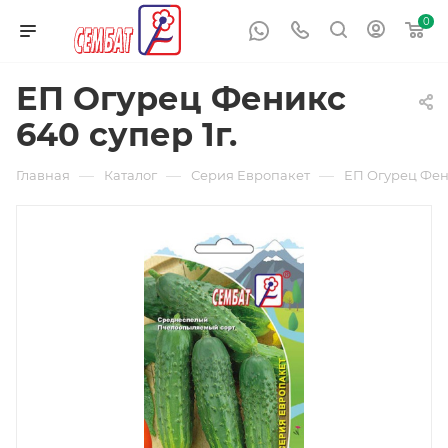
0
ЕП Огурец Феникс
640 супер 1г.
—
—
—
Главная
Каталог
Серия Европакет
ЕП Огурец Фени