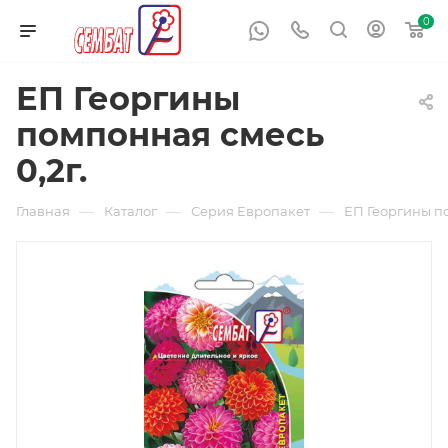
0
ЕП Георгины
помпонная смесь
0,2г.
—
—
—
Главная
Каталог
Серия Европакет
ЕП Георгины по