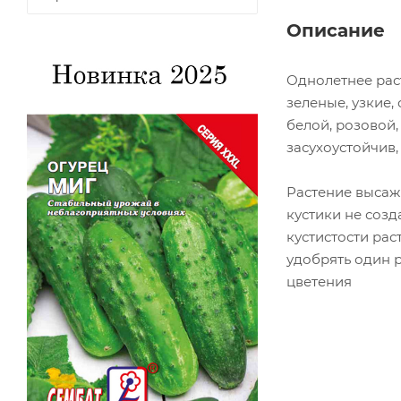
Описание
Однолетнее раст
зеленые, узкие
белой, розовой,
засухоустойчив,
Растение высажи
кустики не созд
кустистости ра
удобрять один 
цветения