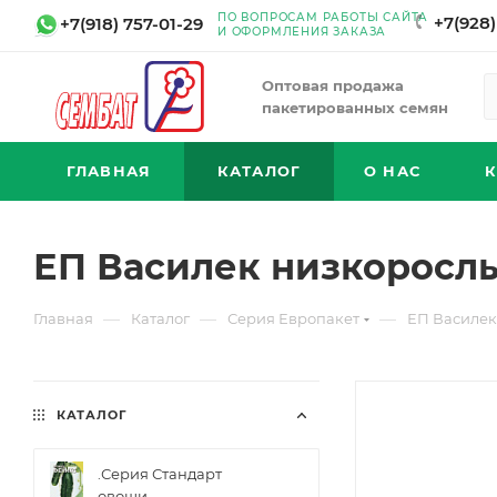
ПО ВОПРОСАМ РАБОТЫ САЙТА
+7(928)
+7(918) 757-01-29
И ОФОРМЛЕНИЯ ЗАКАЗА
Оптовая продажа
пакетированных семян
ГЛАВНАЯ
КАТАЛОГ
О НАС
ЕП Василек низкорослы
—
—
—
Главная
Каталог
Серия Европакет
ЕП Василек
КАТАЛОГ
.Серия Стандарт
овощи