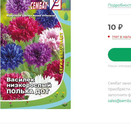
Подробнос
10
₽
Нет в нал
Наши менедже
Сембат зани
приобрести 
заполнить ф
sales@semba