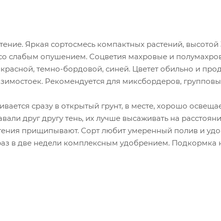
ение. Яркая сортосмесь компактных растений, высотой 3
, со слабым опушением. Соцветия махровые и полумахров
 красной, темно-бордовой, синей. Цветет обильно и про
 зимостоек. Рекомендуется для миксбордеров, групповых
вается сразу в открытый грунт, в месте, хорошо освеща
авали друг другу тень, их лучше высаживать на расстояни
стения прищипывают. Сорт любит умеренный полив и удо
раз в две недели комплексным удобрением. Подкормка 