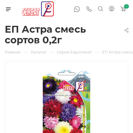
0
ЕП Астра смесь
сортов 0,2г
—
—
—
Главная
Каталог
Серия Европакет
ЕП Астра смесь