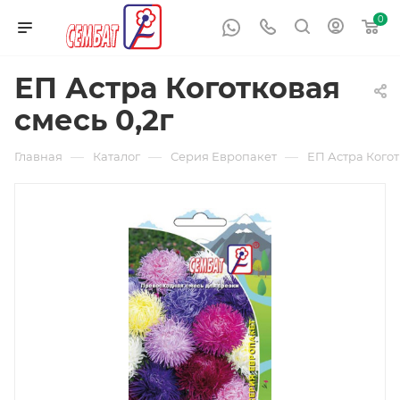
0
ЕП Астра Коготковая
смесь 0,2г
—
—
—
Главная
Каталог
Серия Европакет
ЕП Астра Когот