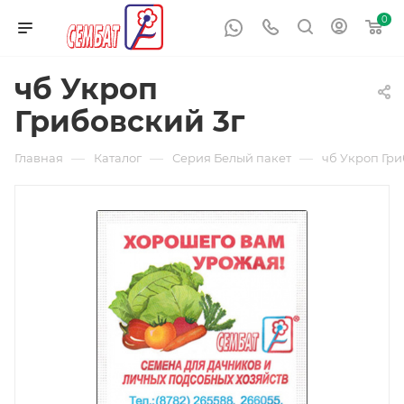
0
чб Укроп
Грибовский 3г
—
—
—
Главная
Каталог
Серия Белый пакет
чб Укроп Гри