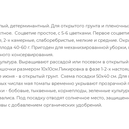
лый, детерминантный. Для открытого грунта и пленочны
тное. Соцветие простое, с 5-6 цветками. Первое соцвет
 2-х камерные, слаборебристые, мелкие и средние. Окра
 плода 40-60 г. Пригоден для механизированной уборки
ного консервирования.
льтура. Выращивают рассадой или посевом в открытый гр
шочки размером 10х10см.Пикировка в фазе 1-2-х настоя
е июня - в открытый грунт. Схема посадки 50х40 см. Дл
рвых числах мая томаты временно укрывают прозрачной 
 - бобовые, тыквенные, корнеплоды, зеленные культуры
залиса. Под посадку отводят солнечное место, защищен
чвы с добавлением органических удобрений.