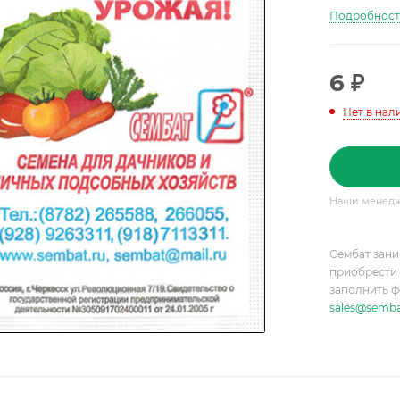
Подробнос
6
₽
Нет в нал
Наши менедже
Сембат зани
приобрести 
заполнить ф
sales@semba