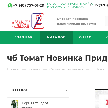
ПО ВОПРОСАМ РАБОТЫ САЙТА
+7(928)
+7(918) 757-01-29
И ОФОРМЛЕНИЯ ЗАКАЗА
Оптовая продажа
пакетированных семян
ГЛАВНАЯ
КАТАЛОГ
О НАС
чб Томат Новинка Придн
—
—
—
Главная
Каталог
Серия Белый пакет
чб Томат 
КАТАЛОГ
.Серия Стандарт
овощи