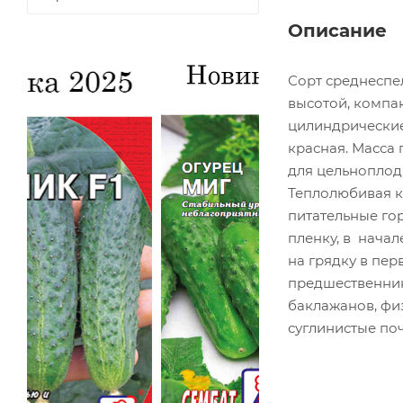
Описание
Сорт среднеспе
высотой, компак
цилиндрические,
красная. Масса
для цельноплод
Теплолюбивая ку
питательные гор
пленку, в начал
на грядку в пе
предшественники
баклажанов, фи
суглинистые по