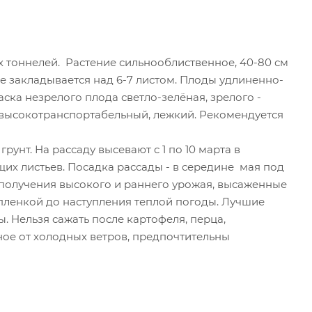
х тоннелей. Растение сильнооблиственное, 40-80 см
ие закладывается над 6-7 листом. Плоды удлиненно-
ска незрелого плода светло-зелёная, зрелого -
, высокотранспортабельный, лежкий. Рекомендуется
унт. На рассаду высевают с 1 по 10 марта в
щих листьев. Посадка рассады - в середине мая под
я получения высокого и раннего урожая, высаженные
пленкой до наступления теплой погоды. Лучшие
. Нельзя сажать после картофеля, перца,
ное от холодных ветров, предпочтительны