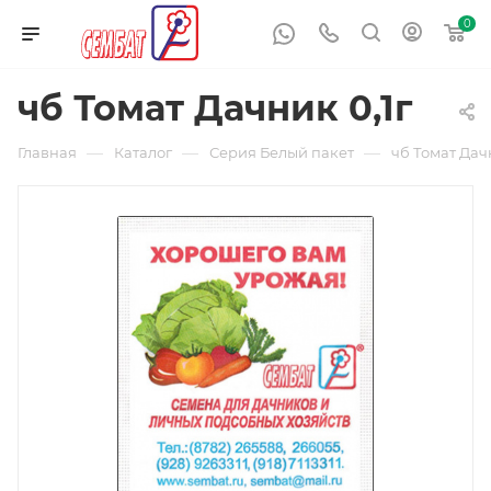
0
чб Томат Дачник 0,1г
—
—
—
Главная
Каталог
Серия Белый пакет
чб Томат Дачн