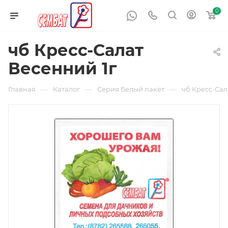
0
чб Кресс-Салат
Весенний 1г
—
—
—
Главная
Каталог
Серия Белый пакет
чб Кресс-Сал