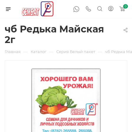
0
чб Редька Майская
2г
—
—
—
Главная
Каталог
Серия Белый пакет
чб Редька Ма