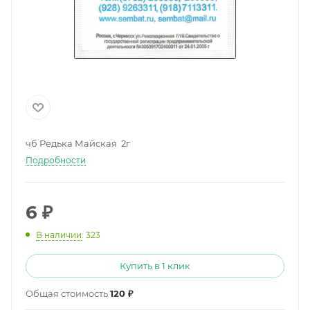
чб Редька Майская 2г
Подробности
6
₽
В наличии
: 323
Купить в 1 клик
Общая стоимость
120 ₽