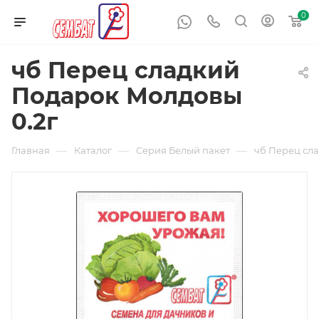
0
чб Перец сладкий
Подарок Молдовы
0.2г
—
—
—
Главная
Каталог
Серия Белый пакет
чб Перец сл