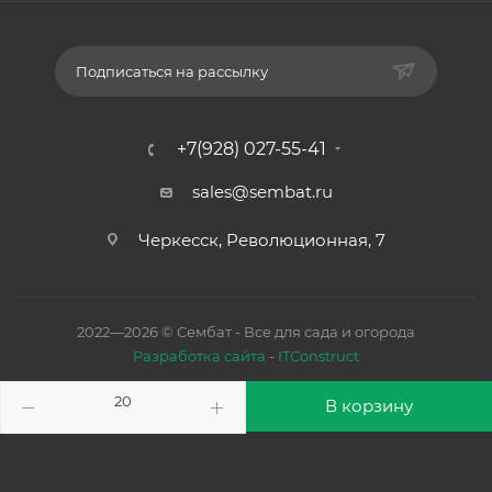
Подписаться на рассылку
+7(928) 027-55-41
sales@sembat.ru
Черкесск, Революционная, 7
2022—2026 © Сембат - Все для сада и огорода
Разработка сайта
-
ITConstruct
В корзину